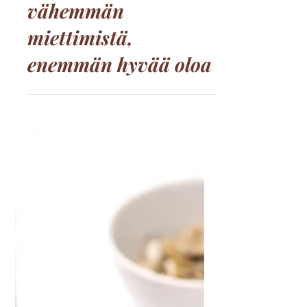
Valmis ruokalista
odottajalle:
vähemmän
miettimistä,
enemmän hyvää oloa