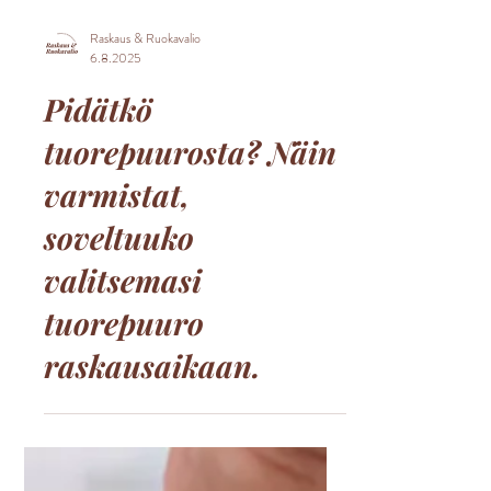
Raskaus & Ruokavalio
6.8.2025
Pidätkö
tuorepuurosta? Näin
varmistat,
soveltuuko
valitsemasi
tuorepuuro