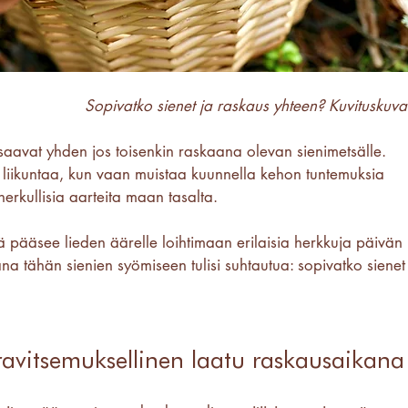
Sopivatko sienet ja raskaus yhteen? Kuvituskuva
aavat yhden jos toisenkin raskaana olevan sienimetsälle. 
liikuntaa, kun vaan muistaa kuunnella kehon tuntemuksia 
erkullisia aarteita maan tasalta. 
tä pääsee lieden äärelle loihtimaan erilaisia herkkuja päivän 
ana tähän sienien syömiseen tulisi suhtautua: sopivatko sienet
n ravitsemuksellinen laatu raskausaikana