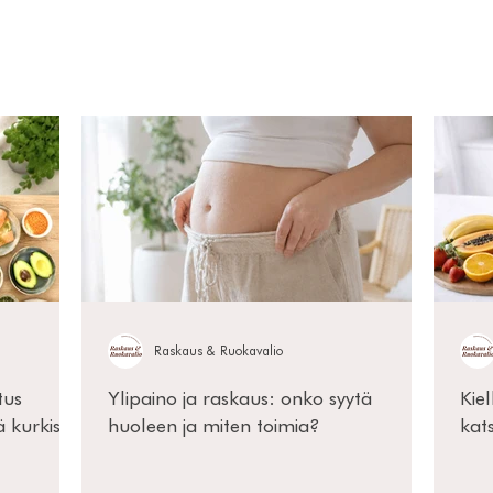
Raskaus & Ruokavalio
tus
Ylipaino ja raskaus: onko syytä
Kie
ä kurkistus
huoleen ja miten toimia?
kat