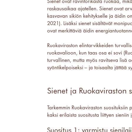
Sienet ovat ravintorikasta ruokaa, mik
raskausaikaa ajatellen. Sienet ovat arv
kasvavan sikiön kehitykselle ja äidin 
2021). Lisäksi sienet sisältävät monipuoli
ovat merkittäviä äidin energiantuotann
Ruokaviraston elintarvikkeiden turvall
ruokavalioon, kun taas osa ei sovi (Ruok
turvallinen, mutta myös ravitseva lisä o
syöntikelpoiseksi – ja toisaalta jättää s
Sienet ja Ruokaviraston s
Tarkemmin Ruokaviraston suosituksiin p
kaksi erilaista suositusta liittyen sieni
Suositus 1: varmistu sienilaj