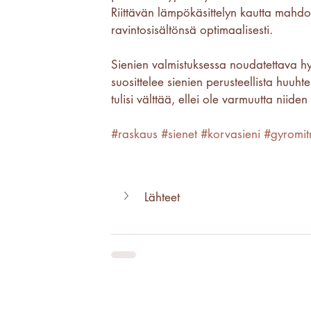
Riittävän lämpökäsittelyn kautta mahdolli
ravintosisältönsä optimaalisesti.
Sienien valmistuksessa noudatettava hy
suosittelee sienien perusteellista huuht
tulisi välttää, ellei ole varmuutta niide
#raskaus
#sienet
#korvasieni
#gyromitr
Lähteet