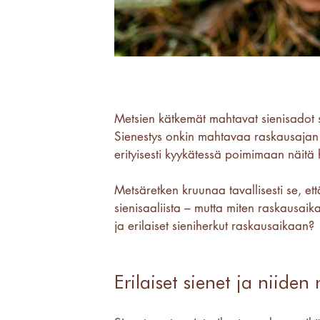
Metsien kätkemät mahtavat sienisadot s
Sienestys onkin mahtavaa raskausajan 
erityisesti kyykätessä poimimaan näitä h
Metsäretken kruunaa tavallisesti se, et
sienisaaliista – mutta miten raskausaik
ja erilaiset sieniherkut raskausaikaan?
Erilaiset sienet ja niide