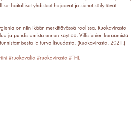
set haitalliset yhdisteet hajoavat ja sienet säilyttävät 
gienia on niin ikään merkittävässä roolissa. Ruokavirasto 
elua ja puhdistamista ennen käyttöä. Villisienien keräämistä 
n tunnistamisesta ja turvallisuudesta. (Ruokavirasto, 2021.)
iini
#ruokavalio
#ruokavirasto
#THL