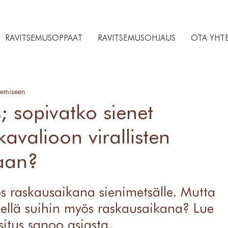
RAVITSEMUSOPPAAT
RAVITSEMUSOHJAUS
OTA YHT
kemiseen
; sopivatko sienet
avalioon virallisten
aan?
s raskausaikana sienimetsälle. Mutta 
stellä suihin myös raskausaikana? Lue 
situs sanoo asiasta.