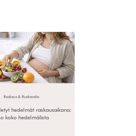
Raskaus & Ruokavalio
lletyt hedelmät raskausaikana:
so koko hedelmälista