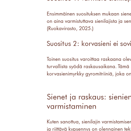
Ensimmäinen suosituksen mukaan sienen e
on aina varmistuttava sienilajista ja se
(Ruokavirasto, 2025.)
Suositus 2: korvasieni ei so
Toinen suositus varoittaa raskaana ole
turvallista syödä raskausaikana. Tämä s
korvasienimyrkky gyromitriiniä, joka on 
Sienet ja raskaus: sienie
varmistaminen
Kuten sanottua, sienilajin varmistamise
ja riittävä kypsennys on olennainen tek