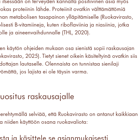
ä itsessään on terveyden kannalta positiivinen asia myös 
okas proteiinin lähde. Proteiinit ovatkin välttämättömiä 
oman metabolisen tasapainon ylläpitämiselle (Ruokavirasto, 
sesti B-vitamiineja, kuten riboflaviinia ja niasiinia, jotka 
olle ja aineenvaihdunnalle (THL, 2020).
isen käytön ohjeiden mukaan osa sienistä sopii raskausajan 
avirasto, 2025). Tietyt sienet oikein käsiteltyinä ovatkin siis 
dottajan lautaselle. Olennaista on tunnistaa sienilaji 
yömättä, jos lajista ei ole täysin varma. 
uositus raskausajalle
erehtymällä selviää, että Ruokavirasto on antanut kaikkiaan 
in ja niiden käyttöön osana ruokavaliota:
ista ja käsittele se asianmukaisesti