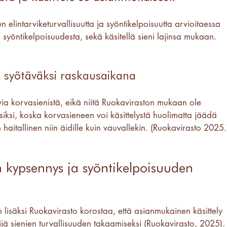
lintarviketurvallisuutta ja syöntikelpoisuutta arvioitaessa 
n syöntikelpoisuudesta, sekä käsitellä sieni lajinsa mukaan. 
vi syötäväksi raskausaikana
via korvasienistä, eikä niitä Ruokaviraston mukaan ole 
iksi, koska korvasieneen voi käsittelystä huolimatta jäädä 
haitallinen niin äidille kuin vauvallekin. (Ruokavirasto 2025.
n kypsennys ja syöntikelpoisuuden 
n lisäksi Ruokavirasto korostaa, että asianmukainen käsittely 
ijä sienien turvallisuuden takaamiseksi (Ruokavirasto, 2025).