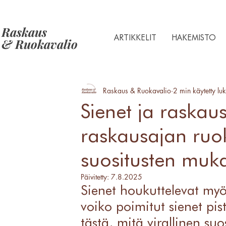
Raskaus
ARTIKKELIT
HAKEMISTO
& Ruokavalio
Raskaus & Ruokavalio
2 min käytetty lu
Sienet ja raskaus
raskausajan ruok
suositusten muk
Päivitetty:
7.8.2025
Sienet houkuttelevat myö
voiko poimitut sienet pi
tästä, mitä virallinen suo