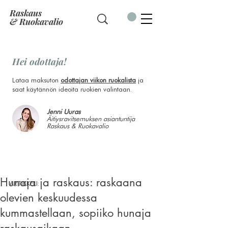
Raskaus
& Ruokavalio
Hei odottaja!
Lataa maksuton
odottajan viikon ruokalista
ja
saat käytännön ideoita ruokien valintaan.
Jenni Uuras
Äitiysravitsemuksen asiantuntija
Raskaus & Ruokavalio
Hunaja ja raskaus: raskaana
ARTIKKELI:
olevien keskuudessa
kummastellaan, sopiiko hunaja