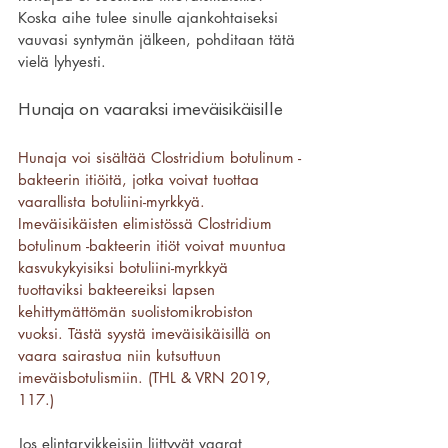
Koska aihe tulee sinulle ajankohtaiseksi 
vauvasi syntymän jälkeen, pohditaan tätä 
vielä lyhyesti.
Hunaja on vaaraksi imeväisikäisille
Hunaja voi sisältää Clostridium botulinum -
bakteerin itiöitä, jotka voivat tuottaa 
vaarallista botuliini-myrkkyä. 
Imeväisikäisten elimistössä Clostridium 
botulinum -bakteerin itiöt voivat muuntua 
kasvukykyisiksi botuliini-myrkkyä 
tuottaviksi bakteereiksi lapsen 
kehittymättömän suolistomikrobiston 
vuoksi. Tästä syystä imeväisikäisillä on 
vaara sairastua niin kutsuttuun 
imeväisbotulismiin. (THL & VRN 2019, 
117.)
Jos elintarvikkeisiin liittyvät vaarat 