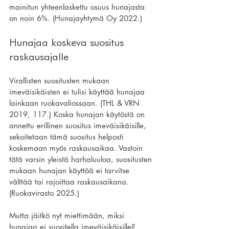
mainitun yhteenlaskettu osuus hunajasta 
on noin 6%. (Hunajayhtymä Oy 2022.)
Hunajaa koskeva suositus 
raskausajalle
Virallisten suositusten mukaan 
imeväisikäisten ei tulisi käyttää hunajaa 
lainkaan ruokavaliossaan. (THL & VRN 
2019, 117.) Koska hunajan käytöstä on 
annettu erillinen suositus imeväisikäisille, 
sekoitetaan tämä suositus helposti 
koskemaan myös raskausaikaa. Vastoin 
tätä varsin yleistä harhaluuloa, suositusten 
mukaan hunajan käyttöä ei tarvitse 
välttää tai rajoittaa raskausaikana. 
(Ruokavirasto 2025.)
Mutta jäitkö nyt miettimään, miksi 
hunajaa ei suositella imeväisikäisille? 