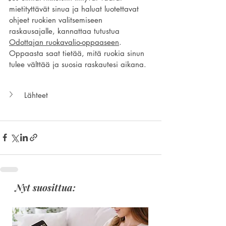
mietityttävät sinua ja haluat luotettavat 
ohjeet ruokien valitsemiseen 
raskausajalle, kannattaa tutustua 
Odottajan ruokavalio-oppaaseen
. 
Oppaasta saat tietää, mitä ruokia sinun 
tulee välttää ja suosia raskautesi aikana. 
Lähteet
Nyt suosittua: