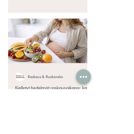
Raskaus & Ruokavalio
Kielletyt hedelmät raskausaikana: katso
koko hedelmälista