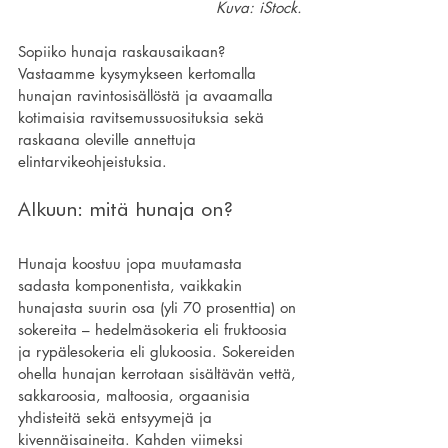
Kuva: iStock.
Sopiiko hunaja raskausaikaan? 
Vastaamme kysymykseen kertomalla 
hunajan ravintosisällöstä ja avaamalla 
kotimaisia ravitsemussuosituksia sekä 
raskaana oleville annettuja 
elintarvikeohjeistuksia.
Alkuun: mitä hunaja on?
Hunaja koostuu jopa muutamasta 
sadasta komponentista, vaikkakin 
hunajasta suurin osa (yli 70 prosenttia) on 
sokereita – hedelmäsokeria eli fruktoosia 
ja rypälesokeria eli glukoosia. Sokereiden 
ohella hunajan kerrotaan sisältävän vettä, 
sakkaroosia, maltoosia, orgaanisia 
yhdisteitä sekä entsyymejä ja 
kivennäisaineita. Kahden viimeksi 