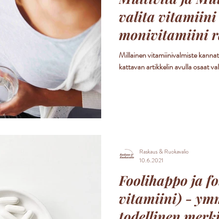
valita vitamiini 
monivitamiini 
Millainen vitamiinivalmiste kanna
kattavan artikkelin avulla osaat v
Raskaus & Ruokavalio
10.6.2021
Foolihappo ja fo
vitamiini) - ym
todellinen merki