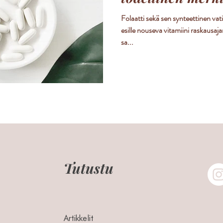
raskausajalle.
Folaatti sekä sen synteettinen va
esille nouseva vitamiini raskausaj
sa...
Tutustu
Artikkelit