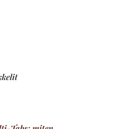
kelit
lti-Tabs; miten