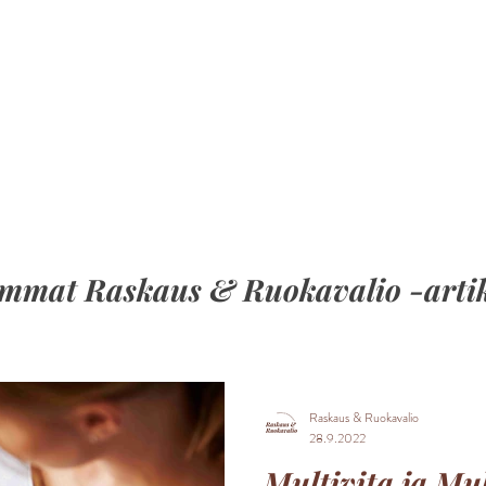
mmat Raskaus & Ruokavalio -artik
Raskaus & Ruokavalio
28.9.2022
Multivita ja Mu