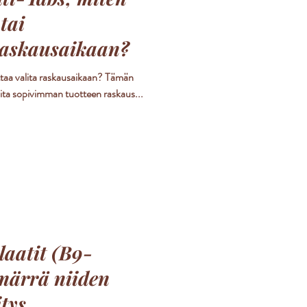
tai
raskausaikaan?
ttaa valita raskausaikaan? Tämän
alita sopivimman tuotteen raskaus...
laatit (B9-
märrä niiden
tys